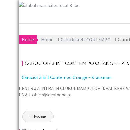
S
k
i
p
t
o
Home
Home
Carucioarele CONTEMPO
Caruc
c
o
n
t
CARUCIOR 3 IN 1 CONTEMPO ORANGE – K
e
n
Carucior 3 in 1 Contempo Orange – Krausman
t
PENTRU A INTRA IN CLUBUL MAMICILOR IDEAL BEBE V
EMAIL office@idealbebe.ro
P
Previous
o
s