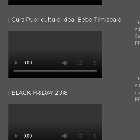
Curs Puericultura Ideal Bebe Timisoara
TE
Ad
Ce
PR
TE
Ad
Co
BLACK FRIDAY 2018
PR