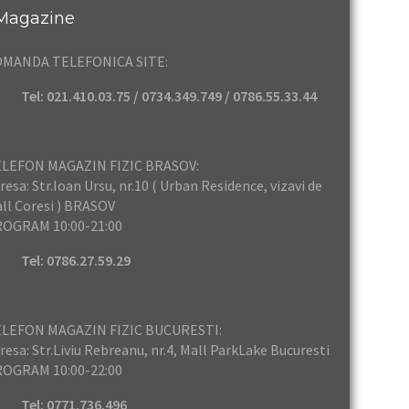
Magazine
OMANDA TELEFONICA SITE:
Tel: 021.410.03.75 / 0734.349.749 / 0786.55.33.44
LEFON MAGAZIN FIZIC BRASOV:
resa: Str.Ioan Ursu, nr.10 ( Urban Residence, vizavi de
ll Coresi ) BRASOV
OGRAM 10:00-21:00
Tel: 0786.27.59.29
LEFON MAGAZIN FIZIC BUCURESTI:
resa: Str.Liviu Rebreanu, nr.4, Mall ParkLake Bucuresti
OGRAM 10:00-22:00
Tel: 0771.736.496