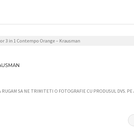
ior 3 in 1 Contempo Orange – Krausman
2
C
2
a
RAUSMAN
n
r
d
u
J
c
a
i
A RUGAM SA NE TRIMITETI O FOTOGRAFIE CU PRODUSUL DVS. PE
n
o
u
a
a
r
r
e
y
l
2
e