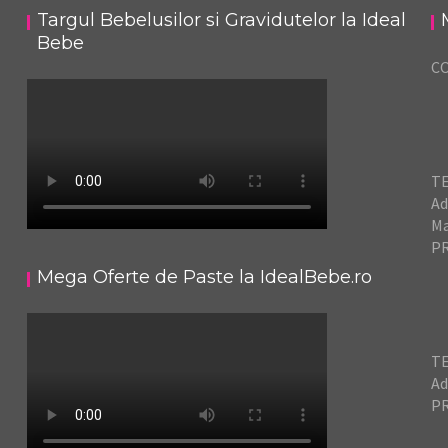
Targul Bebelusilor si Gravidutelor la Ideal
Bebe
C
TE
Ad
Ma
PR
Mega Oferte de Paste la IdealBebe.ro
TE
Ad
PR