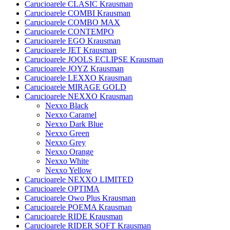
Carucioarele CLASIC Krausman
Carucioarele COMBI Krausman
Carucioarele COMBO MAX
Carucioarele CONTEMPO
Carucioarele EGO Krausman
Carucioarele JET Krausman
Carucioarele JOOLS ECLIPSE Krausman
Carucioarele JOYZ Krausman
Carucioarele LEXXO Krausman
Carucioarele MIRAGE GOLD
Carucioarele NEXXO Krausman
Nexxo Black
Nexxo Caramel
Nexxo Dark Blue
Nexxo Green
Nexxo Grey
Nexxo Orange
Nexxo White
Nexxo Yellow
Carucioarele NEXXO LIMITED
Carucioarele OPTIMA
Carucioarele Owo Plus Krausman
Carucioarele POEMA Krausman
Carucioarele RIDE Krausman
Carucioarele RIDER SOFT Krausman