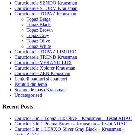
Carucioarele SENDO Krausman
Carucioarele STORM Krausman
Carucioarele TOPAZ Krausman
Topaz Beige
Topaz Black
Topaz Brown
Topaz Grey
Topaz Olive
Topaz White
Carucioarele TOPAZ LIMITED
Carucioarele TREND Krausman
Carucioarele VERANO LUX
Carucioarele Xplorer Krausman
Carucioarele ZEN Krausman
Lenjerii patuturi si aparatori
Patuturi din lemn
Scaune de masa Krausman
Uncategorised
Recent Posts
Carucior 3 in 1 Topaz Lux Olive – Krausman – Testat ADAC
Carucior 3 in 1 Poema Brown – Krausman – Testat ADAC
Carucior 3 in 1 LEXXO Silver Gray Black – Krausman –
Testat ADAC