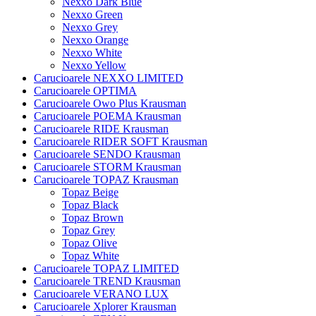
Nexxo Dark Blue
Nexxo Green
Nexxo Grey
Nexxo Orange
Nexxo White
Nexxo Yellow
Carucioarele NEXXO LIMITED
Carucioarele OPTIMA
Carucioarele Owo Plus Krausman
Carucioarele POEMA Krausman
Carucioarele RIDE Krausman
Carucioarele RIDER SOFT Krausman
Carucioarele SENDO Krausman
Carucioarele STORM Krausman
Carucioarele TOPAZ Krausman
Topaz Beige
Topaz Black
Topaz Brown
Topaz Grey
Topaz Olive
Topaz White
Carucioarele TOPAZ LIMITED
Carucioarele TREND Krausman
Carucioarele VERANO LUX
Carucioarele Xplorer Krausman