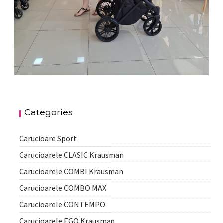
CARUCIOR 3 IN 1 LEXXO BLACK CARAMEL –
CARUCIOR 3 IN 1 LEXXO SILVER BLACK –
KRAUSMAN – TESTAT ADAC
KRAUSMAN
Carucioarele LEXXO
Carucioarele LEXXO
Krausman
Categories
Krausman
Carucioare Sport
Carucioarele CLASIC Krausman
Carucioarele COMBI Krausman
Carucioarele COMBO MAX
Carucioarele CONTEMPO
Carucioarele EGO Krausman