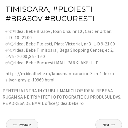
TIMISOARA, #PLOIESTI I
#BRASOV #BUCURESTI
✅👉Ideal Bebe Brasov , Ioan Ursu nr 10 , Cartier Urban:
L-D- 10- 21.00
✅👉Ideal Bebe Ploiesti, Piata Victoriei, nr.3 : L-D 9-21.00
✅👉Ideal Bebe Timisoara , Bega Shopping Center, et 2,
L-V 9- 20.00 ,S 9- 19.0
✅👉Ideal Bebe Bucuresti MALL PARKLAKE : L- D
https://m.idealbebe.ro/krausman-carucior-3-in-1-lexxo-
silver-gray-p-19960.html
PENTRU A INTRA IN CLUBUL MAMICILOR IDEAL BEBE VA
RUGAM SA NE TRIMITETI O FOTOGRAFIE CU PRODUSUL DVS.
PE ADRESA DE EMAIL office@idealbebe.ro
P
Previous
Next