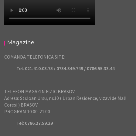
Magazine
COMANDA TELEFONICA SITE:
Tel: 021.410.03.75 / 0734.349.749 / 0786.55.33.44
TELEFON MAGAZIN FIZIC BRASOV:
Adresa: Str.Ioan Ursu, nr.10 ( Urban Residence, vizavi de Mall
Coresi ) BRASOV
PROGRAM 10:00-21:00
Tel: 0786.27.59.29