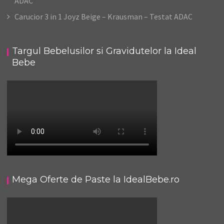
ADAC
Carucior 3 in 1 Joyz Beige – Krausman – Testat ADAC
Targul Bebelusilor si Gravidutelor la Ideal
Bebe
Mega Oferte de Paste la IdealBebe.ro