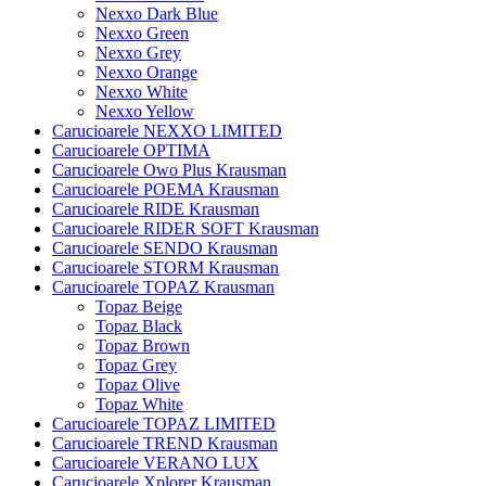
Nexxo Dark Blue
Nexxo Green
Nexxo Grey
Nexxo Orange
Nexxo White
Nexxo Yellow
Carucioarele NEXXO LIMITED
Carucioarele OPTIMA
Carucioarele Owo Plus Krausman
Carucioarele POEMA Krausman
Carucioarele RIDE Krausman
Carucioarele RIDER SOFT Krausman
Carucioarele SENDO Krausman
Carucioarele STORM Krausman
Carucioarele TOPAZ Krausman
Topaz Beige
Topaz Black
Topaz Brown
Topaz Grey
Topaz Olive
Topaz White
Carucioarele TOPAZ LIMITED
Carucioarele TREND Krausman
Carucioarele VERANO LUX
Carucioarele Xplorer Krausman