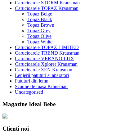
Carucioarele STORM Krausman
Carucioarele TOPAZ Krausman
Topaz Beige
Topaz Black
Topaz Brown
Topaz Grey
Topaz Olive
Topaz White
Carucioarele TOPAZ LIMITED
Carucioarele TREND Krausman
Carucioarele VERANO LUX
Carucioarele Xplorer Krausman
Carucioarele ZEN Krausman
Lenjerii patuturi si aparatori
Patuturi din lemn
Scaune de masa Krausman
Uncategorised
Magazine Ideal Bebe
Clienti noi