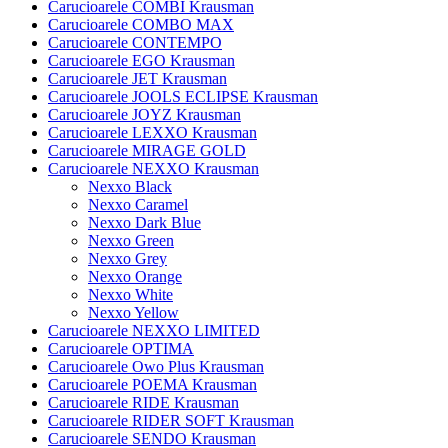
Carucioarele COMBI Krausman
Carucioarele COMBO MAX
Carucioarele CONTEMPO
Carucioarele EGO Krausman
Carucioarele JET Krausman
Carucioarele JOOLS ECLIPSE Krausman
Carucioarele JOYZ Krausman
Carucioarele LEXXO Krausman
Carucioarele MIRAGE GOLD
Carucioarele NEXXO Krausman
Nexxo Black
Nexxo Caramel
Nexxo Dark Blue
Nexxo Green
Nexxo Grey
Nexxo Orange
Nexxo White
Nexxo Yellow
Carucioarele NEXXO LIMITED
Carucioarele OPTIMA
Carucioarele Owo Plus Krausman
Carucioarele POEMA Krausman
Carucioarele RIDE Krausman
Carucioarele RIDER SOFT Krausman
Carucioarele SENDO Krausman