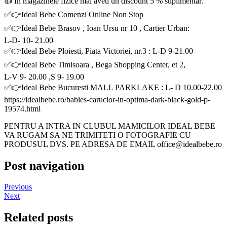
👍 In magazinele fizice mai aveti un discount 5 % suplimentar.
✅👉Ideal Bebe Comenzi Online Non Stop
✅👉Ideal Bebe Brasov , Ioan Ursu nr 10 , Cartier Urban:
L-D- 10- 21.00
✅👉Ideal Bebe Ploiesti, Piata Victoriei, nr.3 : L-D 9-21.00
✅👉Ideal Bebe Timisoara , Bega Shopping Center, et 2,
L-V 9- 20.00 ,S 9- 19.00
✅👉Ideal Bebe Bucuresti MALL PARKLAKE : L- D 10.00-22.00
https://idealbebe.ro/babies-carucior-in-optima-dark-black-gold-p-
19574.html
PENTRU A INTRA IN CLUBUL MAMICILOR IDEAL BEBE
VA RUGAM SA NE TRIMITETI O FOTOGRAFIE CU
PRODUSUL DVS. PE ADRESA DE EMAIL office@idealbebe.ro
Post navigation
Previous
Next
Related posts