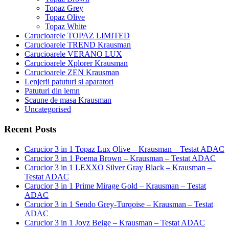
Topaz Grey
Topaz Olive
Topaz White
Carucioarele TOPAZ LIMITED
Carucioarele TREND Krausman
Carucioarele VERANO LUX
Carucioarele Xplorer Krausman
Carucioarele ZEN Krausman
Lenjerii patuturi si aparatori
Patuturi din lemn
Scaune de masa Krausman
Uncategorised
Recent Posts
Carucior 3 in 1 Topaz Lux Olive – Krausman – Testat ADAC
Carucior 3 in 1 Poema Brown – Krausman – Testat ADAC
Carucior 3 in 1 LEXXO Silver Gray Black – Krausman –
Testat ADAC
Carucior 3 in 1 Prime Mirage Gold – Krausman – Testat
ADAC
Carucior 3 in 1 Sendo Grey-Turqoise – Krausman – Testat
ADAC
Carucior 3 in 1 Joyz Beige – Krausman – Testat ADAC