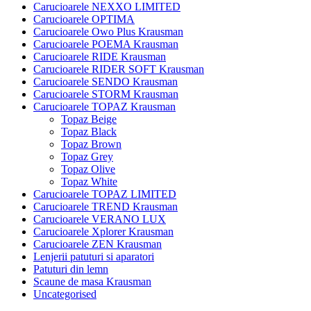
Carucioarele NEXXO LIMITED
Carucioarele OPTIMA
Carucioarele Owo Plus Krausman
Carucioarele POEMA Krausman
Carucioarele RIDE Krausman
Carucioarele RIDER SOFT Krausman
Carucioarele SENDO Krausman
Carucioarele STORM Krausman
Carucioarele TOPAZ Krausman
Topaz Beige
Topaz Black
Topaz Brown
Topaz Grey
Topaz Olive
Topaz White
Carucioarele TOPAZ LIMITED
Carucioarele TREND Krausman
Carucioarele VERANO LUX
Carucioarele Xplorer Krausman
Carucioarele ZEN Krausman
Lenjerii patuturi si aparatori
Patuturi din lemn
Scaune de masa Krausman
Uncategorised