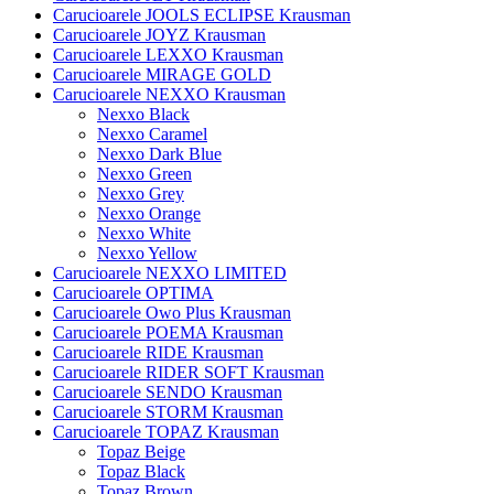
Carucioarele JOOLS ECLIPSE Krausman
Carucioarele JOYZ Krausman
Carucioarele LEXXO Krausman
Carucioarele MIRAGE GOLD
Carucioarele NEXXO Krausman
Nexxo Black
Nexxo Caramel
Nexxo Dark Blue
Nexxo Green
Nexxo Grey
Nexxo Orange
Nexxo White
Nexxo Yellow
Carucioarele NEXXO LIMITED
Carucioarele OPTIMA
Carucioarele Owo Plus Krausman
Carucioarele POEMA Krausman
Carucioarele RIDE Krausman
Carucioarele RIDER SOFT Krausman
Carucioarele SENDO Krausman
Carucioarele STORM Krausman
Carucioarele TOPAZ Krausman
Topaz Beige
Topaz Black
Topaz Brown