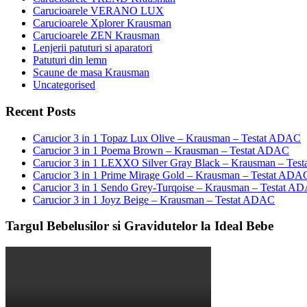
Carucioarele VERANO LUX
Carucioarele Xplorer Krausman
Carucioarele ZEN Krausman
Lenjerii patuturi si aparatori
Patuturi din lemn
Scaune de masa Krausman
Uncategorised
Recent Posts
Carucior 3 in 1 Topaz Lux Olive – Krausman – Testat ADAC
Carucior 3 in 1 Poema Brown – Krausman – Testat ADAC
Carucior 3 in 1 LEXXO Silver Gray Black – Krausman – Tes
Carucior 3 in 1 Prime Mirage Gold – Krausman – Testat ADA
Carucior 3 in 1 Sendo Grey-Turqoise – Krausman – Testat A
Carucior 3 in 1 Joyz Beige – Krausman – Testat ADAC
Targul Bebelusilor si Gravidutelor la Ideal Bebe