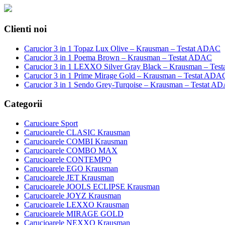
Clienti noi
Carucior 3 in 1 Topaz Lux Olive – Krausman – Testat ADAC
Carucior 3 in 1 Poema Brown – Krausman – Testat ADAC
Carucior 3 in 1 LEXXO Silver Gray Black – Krausman – Tes
Carucior 3 in 1 Prime Mirage Gold – Krausman – Testat ADA
Carucior 3 in 1 Sendo Grey-Turqoise – Krausman – Testat A
Categorii
Carucioare Sport
Carucioarele CLASIC Krausman
Carucioarele COMBI Krausman
Carucioarele COMBO MAX
Carucioarele CONTEMPO
Carucioarele EGO Krausman
Carucioarele JET Krausman
Carucioarele JOOLS ECLIPSE Krausman
Carucioarele JOYZ Krausman
Carucioarele LEXXO Krausman
Carucioarele MIRAGE GOLD
Carucioarele NEXXO Krausman