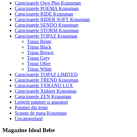
Carucioarele Owo Plus Krausman
Carucioarele POEMA Krausman
Carucioarele RIDE Krausman
Carucioarele RIDER SOFT Krausman
Carucioarele SENDO Krausman
Carucioarele STORM Krausman
Carucioarele TOPAZ Krausman
Topaz Beige
Topaz Black
Topaz Brown
Topaz Grey
Topaz Olive
Topaz White
Carucioarele TOPAZ LIMITED
Carucioarele TREND Krausman
Carucioarele VERANO LUX
Carucioarele Xplorer Krausman
Carucioarele ZEN Krausman
Lenjerii patuturi si aparatori
Patuturi din lemn
Scaune de masa Krausman
Uncategorised
Magazine Ideal Bebe