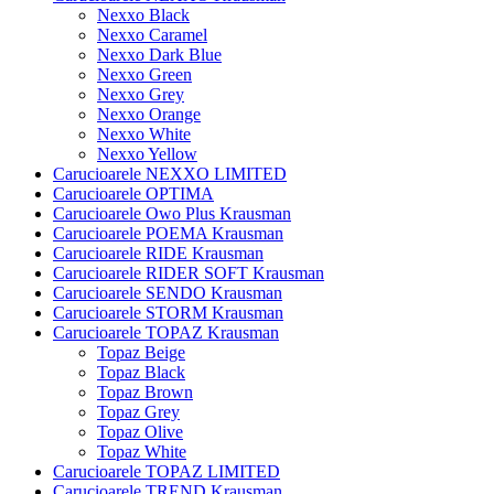
Nexxo Black
Nexxo Caramel
Nexxo Dark Blue
Nexxo Green
Nexxo Grey
Nexxo Orange
Nexxo White
Nexxo Yellow
Carucioarele NEXXO LIMITED
Carucioarele OPTIMA
Carucioarele Owo Plus Krausman
Carucioarele POEMA Krausman
Carucioarele RIDE Krausman
Carucioarele RIDER SOFT Krausman
Carucioarele SENDO Krausman
Carucioarele STORM Krausman
Carucioarele TOPAZ Krausman
Topaz Beige
Topaz Black
Topaz Brown
Topaz Grey
Topaz Olive
Topaz White
Carucioarele TOPAZ LIMITED
Carucioarele TREND Krausman